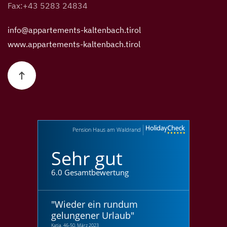
Fax:+43 5283 24834
info@appartements-kaltenbach.tirol
www.appartements-kaltenbach.tirol
Pension Haus am Waldrand
Sehr gut
6.0 Gesamtbewertung
"
Wieder ein rundum
gelungener Urlaub
"
Katja, 46-50, März 2023