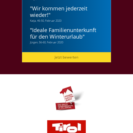
"
Wir kommen jederzeit
wieder!
"
Katja, 46-50, Februar 2020
"
Ideale Familienunterkunft
für den Winterurlaub
"
Jürgen, 56-60, Februar 2020
Jetzt bewerten